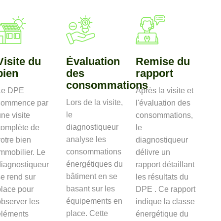
Visite du
Évaluation
Remise du
bien
des
rapport
consommations
Le DPE
Après la visite et
Lors de la visite,
commence par
l'évaluation des
le
ne visite
consommations,
diagnostiqueur
complète de
le
analyse les
otre bien
diagnostiqueur
consommations
mmobilier. Le
délivre un
énergétiques du
diagnostiqueur
rapport détaillant
bâtiment en se
e rend sur
les résultats du
basant sur les
place pour
DPE . Ce rapport
équipements en
bserver les
indique la classe
place. Cette
éléments
énergétique du