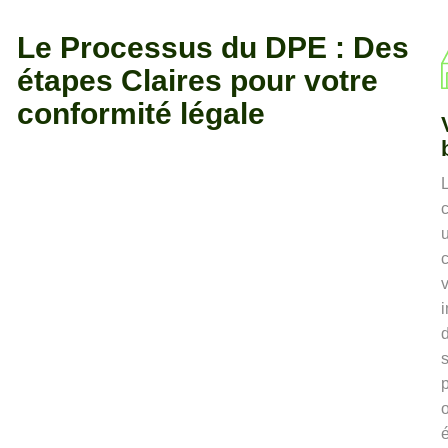
Le Processus du DPE : Des
étapes Claires pour votre
conformité légale
u
v
i
s
o