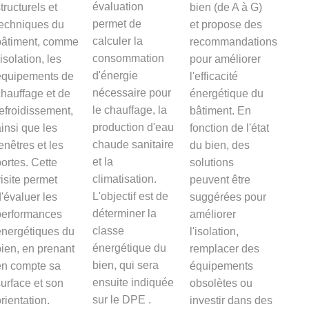
évaluation
tructurels et
bien (de A à G)
permet de
techniques du
et propose des
calculer la
bâtiment, comme
recommandations
consommation
'isolation, les
pour améliorer
d'énergie
équipements de
l'efficacité
nécessaire pour
hauffage et de
énergétique du
le chauffage, la
efroidissement,
bâtiment. En
production d'eau
insi que les
fonction de l'état
chaude sanitaire
enêtres et les
du bien, des
et la
ortes. Cette
solutions
climatisation.
isite permet
peuvent être
L'objectif est de
'évaluer les
suggérées pour
déterminer la
performances
améliorer
classe
énergétiques du
l'isolation,
énergétique du
ien, en prenant
remplacer des
bien, qui sera
en compte sa
équipements
ensuite indiquée
urface et son
obsolètes ou
sur le DPE .
rientation.
investir dans des