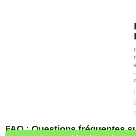
b
é
o
FAQ : Questions fréquentes s